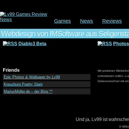
Games
News
Reviews
Webdesign von IMSoftware aus Seligenst
Diablo3 Beta
Photos
Friends
Wir probieren Werbeform
unterstützen sollen, u
Epic Photos & Wallpaper by Lv99
Gekennzeichnet mit ein
Kreuzburg Poetry Slam
MariusMüller.de – der Blog ^^
Und ja, Lv99 ist wahrsche
© IMSo