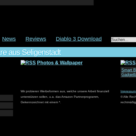
News
Reviews
Diablo 3 Download
e aus Seligenstadt
Photos & Wallpaper
Smart B
Gadgetb
Wir probieren Werbeformen aus, welche unsere Arbeit finanziell
Impressum
unterstützen sollen, u.a. das Amazon Partnerprogramm,
© Alle Rec
Gekennzeichnet mit einem *.
rechtmäßig