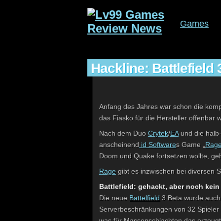
Games
Hackline: Battlefield 
Anfang des Jahres war schon die komp
das Fiasko für die Hersteller offenbar w
Nach dem Duo
Crytek
/
EA
und die halb
anscheinend
id Software
s Game „
Rag
Doom und Quake fortsetzen wollte, ge
Rage
gibt es inzwischen bei diversen
Battlefield: gehackt, aber noch kei
Die neue
Battelfield
3 Beta wurde auch 
Serverbeschränkungen von 32 Spieler a
was für Massenschlachten das erzeugt