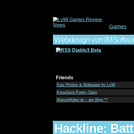
Games
Webdesign von IMSoftwar
Diablo3 Beta
Friends
Epic Photos & Wallpaper by Lv99
Kreuzburg Poetry Slam
MariusMüller.de – der Blog ^^
Hackline: Batt