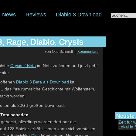
News
Reviews
Diablo 3 Download
3, Rage, Diablo, Crysis
von Otto Schmidt |
Kommentare
lette
Crysis 2 Beta
im Netz zu finden und jetzt geht
eiter:
-offenen
Diablo 3 Beta als Download
ist
e
„, das ihre rumreiche Geschichte mit Wolfenstein,
hackt worden.
 Seiten als 20GB großen Download.
n Totalschaden
Neuste 
gehackt, allerdings wurden dort nur die
Zeit für
Lokal in 
uf 128 Spieler erhöht – man kann sich vorstellen,
. Der Entwickler
Dice
kündigte an, Nutzern der