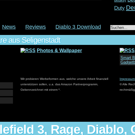
Betakey
De
Duty
Feed The
hochwasser
k
News
Reviews
Diablo 3 Download
Legends
e aus Seligenstadt
Modern W
R
Photos & Wallpaper
nginx
PDF
Valve
Smart B
Gadgetb
Finde L
Faceboo
Wir probieren Werbeformen aus, welche unsere Arbeit finanziell
Impressum
unterstützen sollen, u.a. das Amazon Partnerprogramm,
© Alle Rec
Twitter
Gekennzeichnet mit einem *.
rechtmäßig
Youtube
Neuste
Marius Müll
fliegen!
lefield 3, Rage, Diablo, 
xanthosia
b