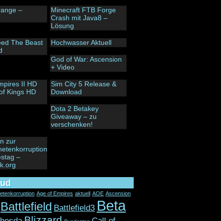
trange –
Minecraft FTB Forge
Crash mit Java8 –
Lösung
ed The Beast
Hochwasser Aktuell
d
God of War: Ascension
+ Video
mpires II HD
Sim City 5 Release &
of Kings HD
Download
Dota 2 Betakey
Giveaway – zu
verschenken!
n zur
etenkorruption
stag –
ik.org
oud
etenkorruption
Age of Empires
aktuell
AOE
Ascension
Beta
Battlefield
Battlefield3
Blizzard
thesda
Call of