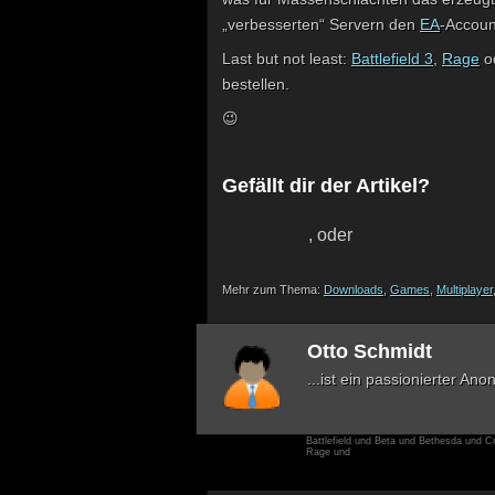
„verbesserten“ Servern den
EA
-Accoun
Last but not least:
Battlefield 3
,
Rage
o
bestellen.
😉
Gefällt dir der Artikel?
,
oder
Mehr zum Thema:
Downloads
,
Games
,
Multiplayer
Otto Schmidt
...ist ein passionierter An
Battlefield und Beta und Bethesda und C
Rage und