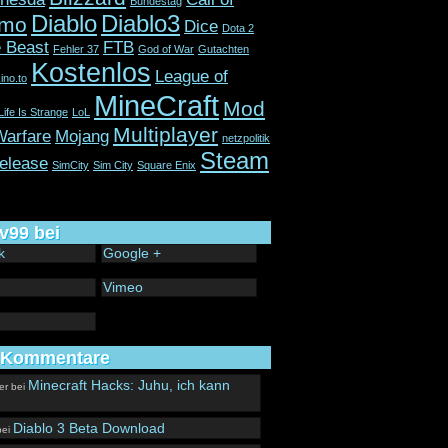
Bundestag
Diablo
Diablo3
mo
Dice
Dota 2
 Beast
FTB
Fehler 37
God of War
Gutachten
Kostenlos
League of
ino.to
MineCraft
Mod
Life Is Strange
LoL
Multiplayer
arfare
Mojang
netzpolitik
Steam
elease
SimCity
Sim City
Square Enix
v99 bei
k
Google +
Vimeo
 Kommentare
Minecraft Hacks: Juhu, ich kann
er
bei
Diablo 3 Beta Download
ei