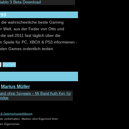
iablo 3 Beta Download
v99
t die wahrscheinliche beste Gaming
r Welt, aus der Feder von Otto und
 die seit 2011 fast täglich über die
en Spiele für PC, XBOX & PS3 informieren -
sten Games ordentlich testen.
tor werden
 noch Nachwuchs - wenn du ein fleißiger
 und mal gerne deine Meinung schreibst,
r herzlich willkommen.
Marius Müller
infach eine Mail an mm@Lv99.de und du
and ohne Spyware – Mi Band Auth Key für
ridge
am.
 & Datenschutzerklärung
t & Werbeanfragen
hte vorbehalten. Marken sind Eigentum ihrer
mm@Lv99.de - wir versuchen
en Eigentümer.