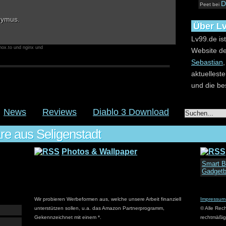
D
Peet
bei
onymus.
Über L
Lv99.de is
nox.to und nginx und
Website de
Sebastian
,
aktuellest
und die be
Gastau
News
Reviews
Diablo 3 Download
Wir suchen
e aus Seligenstadt
Gamer bist
bist du hie
Photos & Wallpaper
Schreib e
Smart B
Gadgetb
bist im Te
Wir probieren Werbeformen aus, welche unsere Arbeit finanziell
Impressum
Kontak
unterstützen sollen, u.a. das Amazon Partnerprogramm,
© Alle Rec
Bitte an 
Gekennzeichnet mit einem *.
rechtmäßig