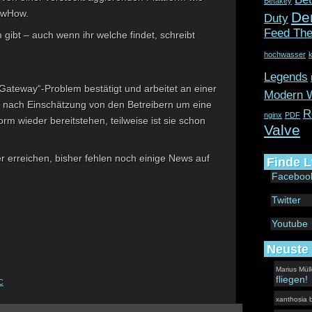
Betakey
nowHow.
De
Duty
Feed The
gibt – auch wenn ihr welche findet, schreibt
hochwasser
k
Legends
Gateway“-Problem bestätigt und arbeitet an einer
Modern W
h nach Einschätzung von den Betreibern um eine
R
nginx
PDF
orm wieder bereitstehen, teilweise ist sie schon
Valve
r erreichen, bisher fehlen noch einige News auf
Finde L
Faceboo
Twitter
Youtube
Neuste
Marius Müll
fliegen!
C
xanthosia
b