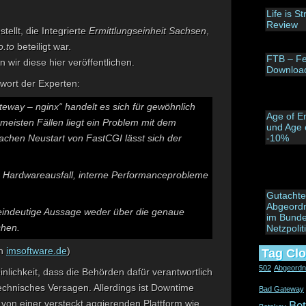
Life is S
Review
ellt, die Integrierte
Ermittlungseinheit Sachsen
,
o.to
beteiligt war.
FTB – Fe
 wir diese hier veröffentlichen.
Downloa
wort der Experten:
teway – nginx
“ handelt es sich für gewöhnlich
Age of E
meisten Fällen liegt ein Problem mit dem
und Age 
achen Neustart von FastCGI lässt sich der
-10%
n Hardwareausfall, interne Performanceprobleme
Gutachte
Abgeordn
eindeutige Aussage weder über die genaue
im Bunde
chen.
Netzpolit
an
imsoftware.de
)
Tag Cl
502
Abgeordn
nlichkeit, dass die Behörden dafür verantwortlich
technisches Versagen. Allerdings ist Downtime
Bad Gateway
 von einer versteckt aggierenden Plattform wie
Be