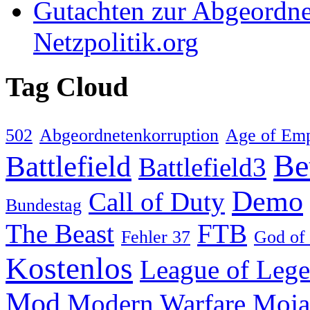
Gutachten zur Abgeordne
Netzpolitik.org
Tag Cloud
502
Abgeordnetenkorruption
Age of Emp
Be
Battlefield
Battlefield3
Demo
Call of Duty
Bundestag
The Beast
FTB
Fehler 37
God of
Kostenlos
League of Leg
Mod
Modern Warfare
Moja